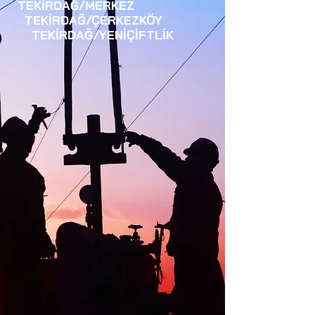
TEKİRDAĞ/MERKEZ
TEKİRDAĞ/ÇERKEZKÖY
TEKİRDAĞ/YENİÇİFTLİK