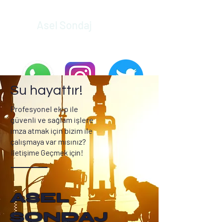
Asel Sondaj
Su hayattır!
Profesyonel ekip ile
güvenli ve sağlam işlere
imza atmak için bizim ile
çalışmaya var mısınız?
İletişime Geçmek için!
ASEL
SONDAJ