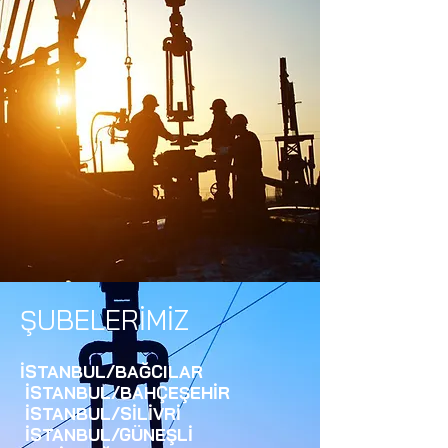
ŞUBELERİMİZ
İSTANBUL/BAĞCILAR
İSTANBUL/BAHÇEŞEHİR
İSTANBUL/SİLİVRİ
İSTANBUL/GÜNEŞLİ